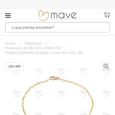
Meu Ca
Home
Presentes
Presentes de R$2.001 a R$3.000
Pulseira Bailarina Coração e Cruz em Ouro 18k
Pular
25
% OFF
para
o
final
da
Galeria
de
imagens