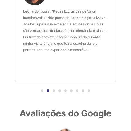
 anel
Leonardo Nossa: "Peças Exclusivas de Valor
Delt
de.
Inestimável! ✨ Não posso deixar de elogiar a Mave
são 
Joalheria pela sua excelência em design. As joias
desi
são verdadeiras declarações de elegância e classe.
resu
Fui tratado com atenção personalizada durante
enco
minha visita à loja, o que fez a escolha da joia
que 
perfeita ser uma experiência memorável."
cert
Avaliações do Google