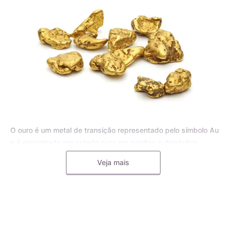
O ouro é um metal de transição representado pelo símbolo Au
e é encontrado em estado puro em pepitas e depósitos
aluviais, bem como em pequenas inclusões em rochas
Veja mais
metamórficas e minerais, como o quartzo. Para joias, o ouro
puro é frequentemente misturado com outros metais, como o
cobre, a prata, o zinco e o paládio, formando uma liga
metálica mais dura e resistente.
A liga de ouro é utilizada pelos mestres ourives para