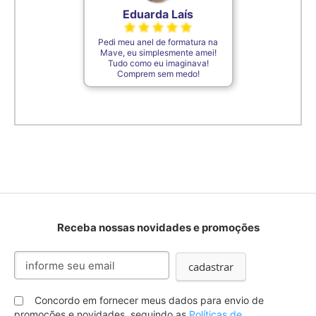
Eduarda Laís
Pedi meu anel de formatura na
Mave, eu simplesmente amei!
Tudo como eu imaginava!
Comprem sem medo!
Receba nossas novidades e promoções
Inscreva-
cadastrar
se
na
nossa
Concordo em fornecer meus dados para envio de
Newsletter:
promoções e novidades, seguindo as
Políticas de