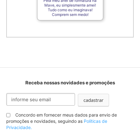
Pedi meu anel de formatura na
Mave, eu simplesmente amei!
Tudo como eu imaginava!
Comprem sem medo!
Receba nossas novidades e promoções
Inscreva-
cadastrar
se
na
nossa
Concordo em fornecer meus dados para envio de
Newsletter:
promoções e novidades, seguindo as
Políticas de
Privacidade.