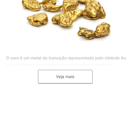
O ouro é um metal de transição representado pelo símbolo Au
e é encontrado em estado puro em pepitas e depósitos
aluviais, bem como em pequenas inclusões em rochas
Veja mais
metamórficas e minerais, como o quartzo. Para joias, o ouro
puro é frequentemente misturado com outros metais, como o
cobre, a prata, o zinco e o paládio, formando uma liga
metálica mais dura e resistente.
A liga de ouro é utilizada pelos mestres ourives para
aumentar a durabilidade e resistência das joias, tornando-as
menos propensas a deformações e riscos. Diferentes metais