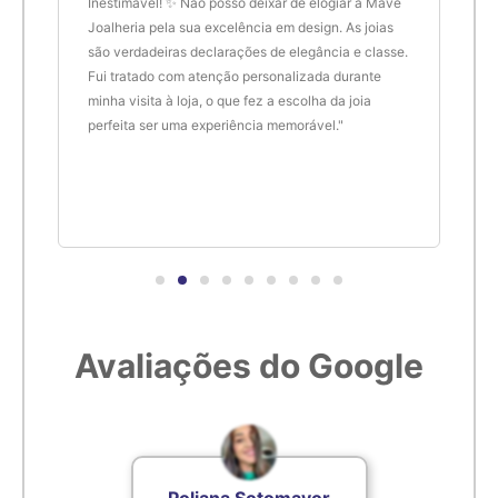
de.
Inestimável! ✨ Não posso deixar de elogiar a Mave
são 
Joalheria pela sua excelência em design. As joias
desi
são verdadeiras declarações de elegância e classe.
resu
Fui tratado com atenção personalizada durante
enco
minha visita à loja, o que fez a escolha da joia
que 
perfeita ser uma experiência memorável."
cert
Avaliações do Google