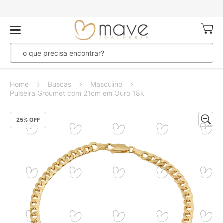
Meu Ca
Home
Buscas
Masculino
Pulseira Groumet com 21cm em Ouro 18k
Pular
25
% OFF
para
o
final
da
Galeria
de
imagens