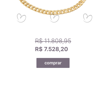
R$ 11.808,95
R$ 7.528,20
comprar
Todas as nossas joias são fabricadas por indústrias que
possuem o certificado AMAGOLD, comprovando a qualidade
do teor de ouro nos produtos anunciados. Ao misturar pré-
ligas com ouro puro, garantimos que o teor permaneça
constante, desde que a peça não seja derretida. A marca
AMAGOLD é sinônimo de qualidade e confiança no teor de
ouro da joia adquirida, além de agregar valor em termos de