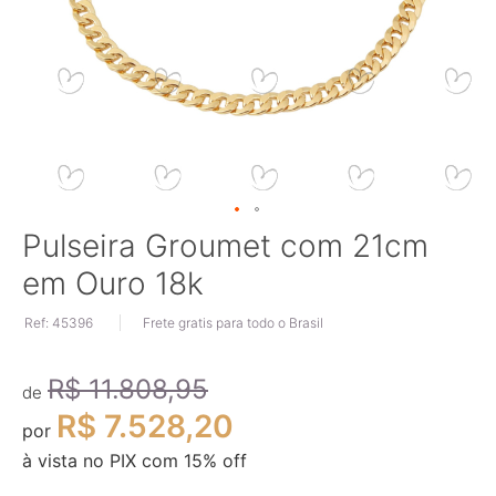
Saltar
Pulseira Groumet com 21cm
para
em Ouro 18k
o
início
Ref: 45396
Frete gratis para todo o Brasil
da
Galeria
de
R$ 11.808,95
imagens
de
R$ 7.528,20
por
à vista no PIX com
15
% off